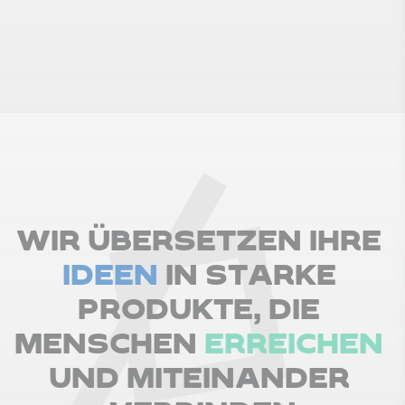
W
I
R
Ü
B
E
R
S
E
T
Z
E
N
I
H
R
E
IDEEN
I
N
S
T
A
R
K
E
P
R
O
D
U
K
T
E
,
D
I
E
M
E
N
S
C
H
E
N
ERREICHEN
U
N
D
M
I
T
E
I
N
A
N
D
E
R