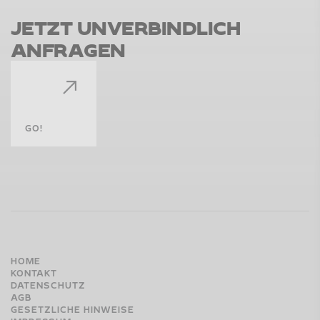
J
E
T
Z
T
U
N
V
E
R
B
I
N
D
L
I
C
H
A
N
F
R
A
G
E
N
GO!
HOME
KONTAKT
DATENSCHUTZ
AGB
GESETZLICHE HINWEISE