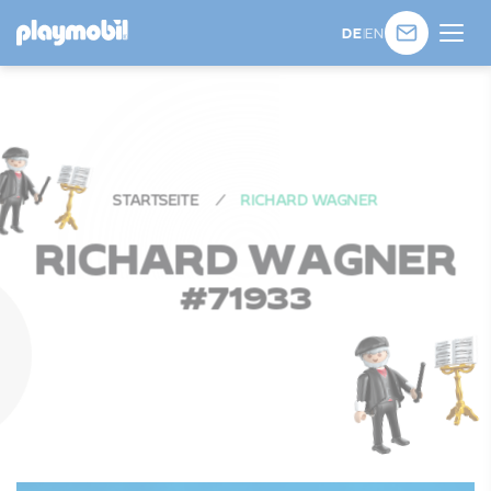
DE
|
EN
STARTSEITE
RICHARD WAGNER
R
I
C
H
A
R
D
W
A
G
N
E
R
#
71933