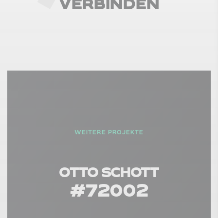
V
E
R
B
I
N
D
E
N
WEITERE PROJEKTE
OTTO SCHOTT
#
72002