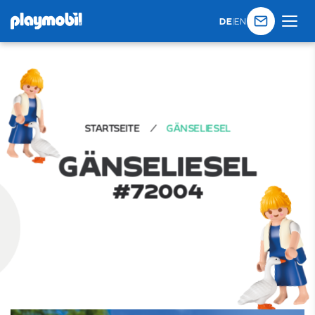
DE
|
EN
STARTSEITE
GÄNSELIESEL
G
Ä
N
S
E
L
I
E
S
E
L
#
72004