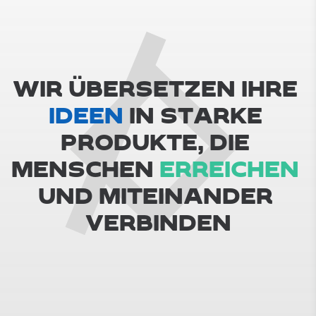
W
I
R
Ü
B
E
R
S
E
T
Z
E
N
I
H
R
E
IDEEN
I
N
S
T
A
R
K
E
P
R
O
D
U
K
T
E
,
D
I
E
M
E
N
S
C
H
E
N
ERREICHEN
U
N
D
M
I
T
E
I
N
A
N
D
E
R
V
E
R
B
I
N
D
E
N