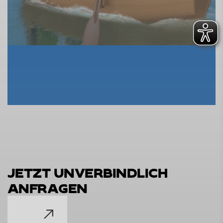
J
E
T
Z
T
U
N
V
E
R
B
I
N
D
L
I
C
H
A
N
F
R
A
G
E
N